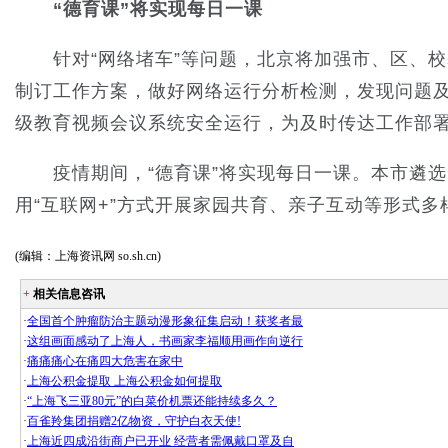
“德育课”将实现每日一课
针对“网络堵车”等问题，北京将加强市、区、校
制订工作方案，做好网络运行分析检测，发现问题
级教育视频会议系统安全运行，为及时传达工作部
疫情期间，“德育课”将实现每日一课。本市遴选
用“互联网+”方式开展家园共育、亲子互动等形式多
(编辑：上海资讯网 so.sh.cn)
+
相关信息咨讯
·
全国首个肿瘤防治主题动漫形象征集启动！获奖者最
·
这组画面感动了上海人，书画家李福顺用画作向逆行
·
痛痛痛心在痛四大危害在家中
·
上海公积金提取 上海公积金如何提取
·
“上海飞三亚80元”的白菜价机票还能持续多久？
·
百雀羚集团捐赠2亿物资，守护白衣天使!
·
上海近四成沿街商户已开业 经营者需佩戴口罩及自