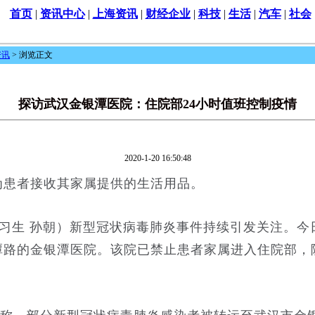
首页
|
资讯中心
|
上海资讯
|
财经企业
|
科技
|
生活
|
汽车
|
社会
资讯
> 浏览正文
探访武汉金银潭医院：住院部24小时值班控制疫情
2020-1-20 16:50:48
患者接收其家属提供的生活用品。
生 孙朝）新型冠状病毒肺炎事件持续引发关注。今日
潭路的金银潭医院。该院已禁止患者家属进入住院部，
。