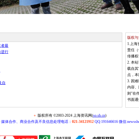
版权与
1.上海
奖者最
责任（
向逆行
传播权
2. 
载自其
？
点，本
3. 
及自
内容、
则”在
书面通
＋
版权所有 ©2003-2024 上海资讯网(
so.sh.cn
)
＋
媒体合作、商业合作及不良信息处理电话：
021-34121912
QQ:191646616 微信:newssh