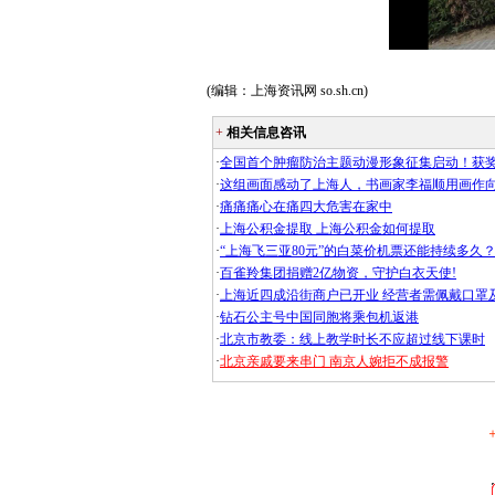
(编辑：上海资讯网 so.sh.cn)
+
相关信息咨讯
·
全国首个肿瘤防治主题动漫形象征集启动！获
·
这组画面感动了上海人，书画家李福顺用画作
·
痛痛痛心在痛四大危害在家中
·
上海公积金提取 上海公积金如何提取
·
“上海飞三亚80元”的白菜价机票还能持续多久
·
百雀羚集团捐赠2亿物资，守护白衣天使!
·
上海近四成沿街商户已开业 经营者需佩戴口罩
·
钻石公主号中国同胞将乘包机返港
·
北京市教委：线上教学时长不应超过线下课时
·
北京亲戚要来串门 南京人婉拒不成报警