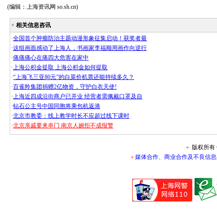
(编辑：上海资讯网 so.sh.cn)
+
相关信息咨讯
·
全国首个肿瘤防治主题动漫形象征集启动！获奖者最
·
这组画面感动了上海人，书画家李福顺用画作向逆行
·
痛痛痛心在痛四大危害在家中
·
上海公积金提取 上海公积金如何提取
·
“上海飞三亚80元”的白菜价机票还能持续多久？
·
百雀羚集团捐赠2亿物资，守护白衣天使!
·
上海近四成沿街商户已开业 经营者需佩戴口罩及自
·
钻石公主号中国同胞将乘包机返港
·
北京市教委：线上教学时长不应超过线下课时
·
北京亲戚要来串门 南京人婉拒不成报警
＋
版权所有 ©
＋
媒体合作、商业合作及不良信息