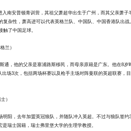
起就进入南安普顿青训营，其祖父萧超华出生于广州，而其父亲萧
复杂性，萧高进可以代表英格兰队、中国队、中国香港队出战。2
接触了中国足球。
，英格兰）
莱顿斯通，他的父亲是塞浦路斯移民，而母亲原籍是广东。他在8
森纳一队出场3次，包括两场杯赛以及枪手主场对阵曼联的英超联赛
，瑞士）
尔的杨明阳，去年加盟英冠狼队，并随队冲入英超。不过与狼队签
志宏是瑞士国籍，瑞士弗里堡大学的生理学教授。