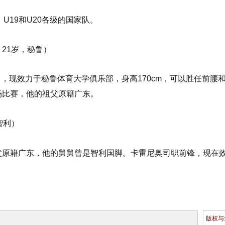
、U19和U20各级的国家队。
o，21岁，秘鲁）
马，现效力于秘鲁体育大学俱乐部，身高170cm，可以胜任前
场比赛，他的祖父原籍广东。
，智利）
外祖父原籍广东，他的舅舅曾是智利国脚。卡雷尼奥司职前锋，现在
版权与