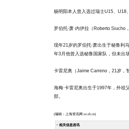
杨明阳本人曾入选过瑞士U15、U18
罗伯托·萧·内伊拉（Roberto Siuch
现年21岁的罗伯托·萧出生于秘鲁利
年3月他曾入选秘鲁国家队，但未出
卡雷尼奥（Jaime Carreno，21岁
海梅·卡雷尼奥出生于1997年，
部。
(编辑：上海资讯网 so.sh.cn)
+
相关信息咨讯