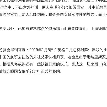
京国安在布局引进有中国血统的外国球员。而国安总经理李明在
运作当中，不出意外的话，两人在明年都会加盟国安，其中延纳
很强的实力，两人若能到来，将会是国安最实质性的补强，而且
国安以外，已知有资格试点的俱乐部为山东鲁能泰山、上海绿地
就会得到官宣：2019年1月5日在英格兰足总杯对阵牛津联的
中国的航班去往他的外祖父家认祖归宗。这也是出于延纳里斯家
，根据风俗或许还有一些认祖归宗的仪式。完成这一切之后，约1
后就会跟国安俱乐部进行正式的签约。